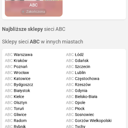
ABC
Zakończona
Najbliższe sklepy
sieci ABC
Sklepy sieci
ABC
w innych miastach
ABC
Warszawa
ABC
Łódź
ABC
Kraków
ABC
Gdańsk
ABC
Poznań
ABC
Szczecin
ABC
Wrocław
ABC
Lublin
ABC
Katowice
ABC
Częstochowa
ABC
Bydgoszcz
ABC
Rzeszów
ABC
Białystok
ABC
Gdynia
ABC
Kielce
ABC
Bielsko-Biała
ABC
Olsztyn
ABC
Opole
ABC
Toruń
ABC
Płock
ABC
Gliwice
ABC
Sosnowiec
ABC
Radom
ABC
Gorzów Wielkopolski
ABC
Rybnik
ABC
Tychy