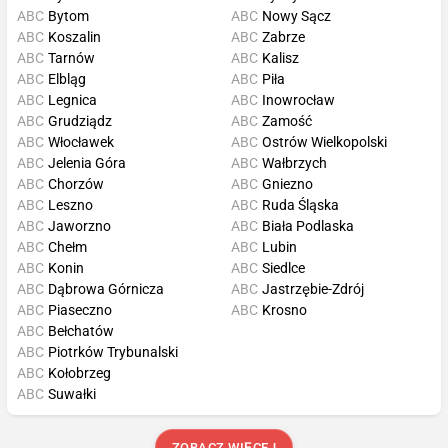
ABC
Bytom
ABC
Nowy Sącz
ABC
Koszalin
ABC
Zabrze
ABC
Tarnów
ABC
Kalisz
ABC
Elbląg
ABC
Piła
ABC
Legnica
ABC
Inowrocław
ABC
Grudziądz
ABC
Zamość
ABC
Włocławek
ABC
Ostrów Wielkopolski
ABC
Jelenia Góra
ABC
Wałbrzych
ABC
Chorzów
ABC
Gniezno
ABC
Leszno
ABC
Ruda Śląska
ABC
Jaworzno
ABC
Biała Podlaska
ABC
Chełm
ABC
Lubin
ABC
Konin
ABC
Siedlce
ABC
Dąbrowa Górnicza
ABC
Jastrzębie-Zdrój
ABC
Piaseczno
ABC
Krosno
ABC
Bełchatów
ABC
Piotrków Trybunalski
ABC
Kołobrzeg
ABC
Suwałki
ZOBACZ WIĘCEJ