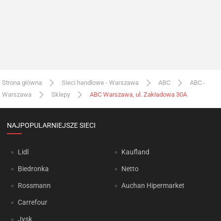
Strona główna
Sieci handlowe - Warszawa
ABC
ABC -
Warszawa
Sklepy
ABC Warszawa, ul. Zakładowa 30A
NAJPOPULARNIEJSZE SIECI
Lidl
Kaufland
Biedronka
Netto
Rossmann
Auchan Hipermarket
Carrefour
Jysk