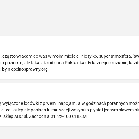
a, często wracam do was w moim mieście i nie tylko, super atmosfera, "swo
m poziomie, ale taka jak rodzinna Polska, kazdy kazdego zrozumie, kazdy
ę; by niepelnosprawny,org
 są wyłączone lodówki z piwem i napojami, a w godzinach porannych moż
0 st cel. sklep nie posiada klimatyzacji wszystko płynie i jednym słowem s
!!!!! sklep ABC ul. Zachodnia 31, 22-100 CHEŁM