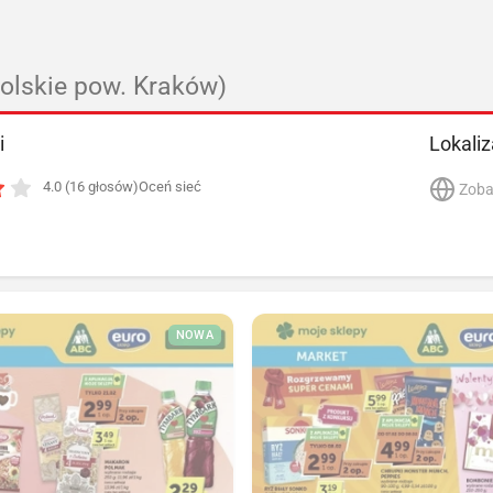
olskie pow. Kraków)
i
Lokaliz
4.0 (16 głosów)
Oceń sieć
Zoba
NOWA