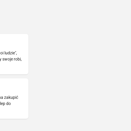
i ludzie",
 swoje robi,
na zakupić
klep do