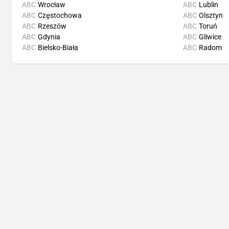
ABC
Wrocław
ABC
Lublin
ABC
Częstochowa
ABC
Olsztyn
ABC
Rzeszów
ABC
Toruń
ABC
Gdynia
ABC
Gliwice
ABC
Bielsko-Biała
ABC
Radom