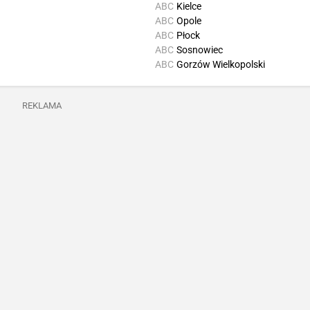
ABC
Kielce
ABC
Opole
ABC
Płock
ABC
Sosnowiec
ABC
Gorzów Wielkopolski
REKLAMA