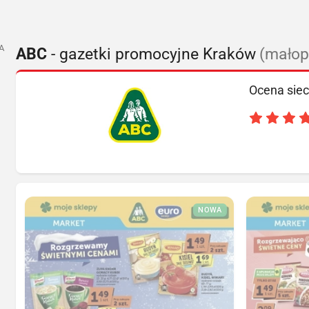
A
ABC
- gazetki promocyjne Kraków
(małop
Ocena siec
NOWA