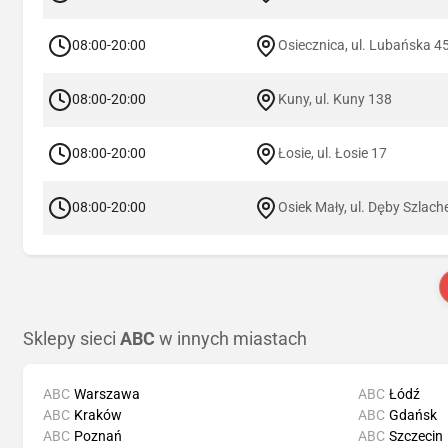
08:00-20:00
Osiecznica, ul. Lubańska 4
08:00-20:00
Kuny, ul. Kuny 138
08:00-20:00
Łosie, ul. Łosie 17
08:00-20:00
Osiek Mały, ul. Dęby Szlach
Sklepy sieci
ABC
w innych miastach
ABC
Warszawa
ABC
Łódź
ABC
Kraków
ABC
Gdańsk
ABC
Poznań
ABC
Szczecin