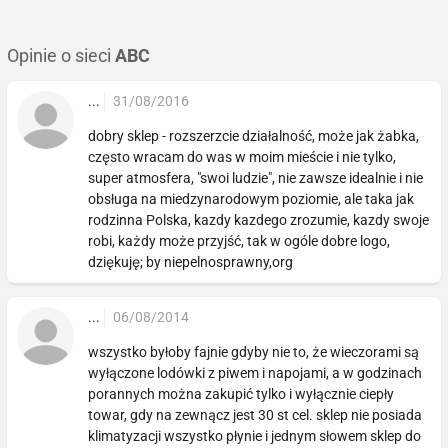
Opinie o sieci
ABC
...
31/08/2016
dobry sklep - rozszerzcie działalność, może jak żabka,
często wracam do was w moim mieście i nie tylko,
super atmosfera, "swoi ludzie", nie zawsze idealnie i nie
obsługa na miedzynarodowym poziomie, ale taka jak
rodzinna Polska, kazdy kazdego zrozumie, kazdy swoje
robi, każdy może przyjść, tak w ogóle dobre logo,
dziękuję; by niepelnosprawny,org
...
06/08/2014
wszystko byłoby fajnie gdyby nie to, że wieczorami są
wyłączone lodówki z piwem i napojami, a w godzinach
porannych można zakupić tylko i wyłącznie ciepły
towar, gdy na zewnącz jest 30 st cel. sklep nie posiada
klimatyzacji wszystko płynie i jednym słowem sklep do