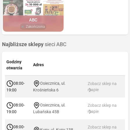
ABC
Zakończona
Najbliższe sklepy
sieci ABC
Godziny
Adres
otwarcia
08:00-
Osiecznica, ul.
Zobacz sklep na
mapie
19:00
Krośnieńska 6
08:00-
Osiecznica, ul.
Zobacz sklep na
mapie
19:00
Lubańska 45B
08:00-
Zobacz sklep na
Kuny, ul. Kuny 138