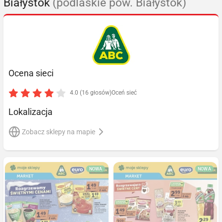
Białystok
(podlaskie pow. Białystok)
Ocena sieci
4.0 (16 głosów)
Oceń sieć
Lokalizacja
Zobacz sklepy na mapie
NOWA
NOWA