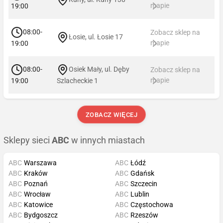
mapie
19:00
08:00-
Zobacz sklep na
Łosie, ul. Łosie 17
mapie
19:00
08:00-
Osiek Mały, ul. Dęby
Zobacz sklep na
mapie
19:00
Szlacheckie 1
ZOBACZ WIĘCEJ
Sklepy sieci
ABC
w innych miastach
ABC
Warszawa
ABC
Łódź
ABC
Kraków
ABC
Gdańsk
ABC
Poznań
ABC
Szczecin
ABC
Wrocław
ABC
Lublin
ABC
Katowice
ABC
Częstochowa
ABC
Bydgoszcz
ABC
Rzeszów