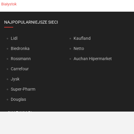
Białystok
NAJPOPULARNIEJSZE SIECI
Lidl
Kaufland
Biedronka
Netto
Rossmann
Auchan Hipermarket
Carrefour
Jysk
Super-Pharm
Douglas
OKAZJUM.PL
Kontakt
Reklama
Prywatność