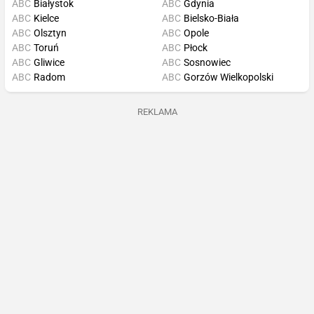
ABC
Białystok
ABC
Gdynia
ABC
Kielce
ABC
Bielsko-Biała
ABC
Olsztyn
ABC
Opole
ABC
Toruń
ABC
Płock
ABC
Gliwice
ABC
Sosnowiec
ABC
Radom
ABC
Gorzów Wielkopolski
REKLAMA