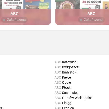
ABC
ABC
Zakończona
Zakończona
ABC
Katowice
ABC
Bydgoszcz
ABC
Białystok
ABC
Kielce
ABC
Opole
ABC
Płock
ABC
Sosnowiec
ABC
Gorzów Wielkopolski
ABC
Elbląg
cz
ABC
Legnica