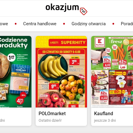
lowe
Centra handlowe
Godziny otwarcia
Porad
rket
Kaufland
Biedronka
ień!
jeszcze 3 dni
Ostatni dzień!