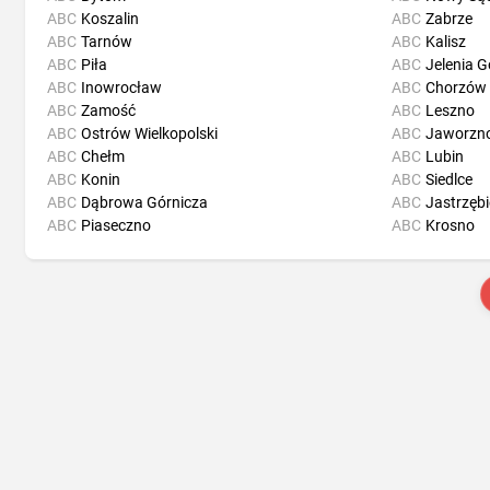
ABC
Koszalin
ABC
Zabrze
ABC
Tarnów
ABC
Kalisz
ABC
Piła
ABC
Jelenia G
ABC
Inowrocław
ABC
Chorzów
ABC
Zamość
ABC
Leszno
ABC
Ostrów Wielkopolski
ABC
Jaworzn
ABC
Chełm
ABC
Lubin
ABC
Konin
ABC
Siedlce
ABC
Dąbrowa Górnicza
ABC
Jastrzębi
ABC
Piaseczno
ABC
Krosno