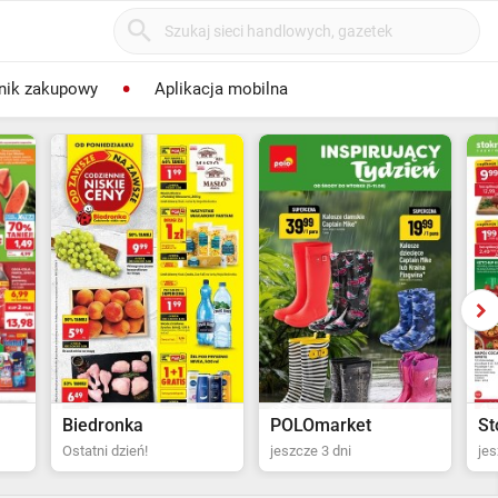
nik zakupowy
Aplikacja mobilna
POLOmarket
Stokrotka Supermarket
Bi
jeszcze 3 dni
jeszcze 4 dni
za 