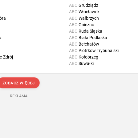
ABC
Grudziądz
ABC
Włocławek
óra
ABC
Wałbrzych
ABC
Gniezno
ABC
Ruda Śląska
o
ABC
Biała Podlaska
ABC
Bełchatów
ABC
Piotrków Trybunalski
e-Zdrój
ABC
Kołobrzeg
ABC
Suwałki
ZOBACZ WIĘCEJ
REKLAMA