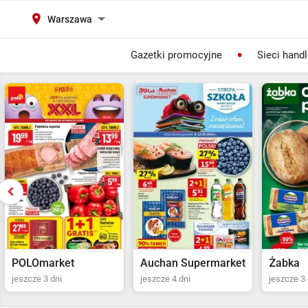
Warszawa
Gazetki promocyjne
Sieci hand
Auchan Supermarket
Żabka
POLOma
jeszcze 4 dni
jeszcze 3 dni
Ostatni dz