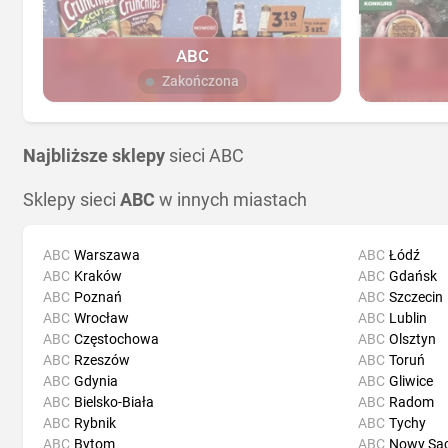
ABC
Zakończona
Najbliższe sklepy
sieci ABC
Sklepy sieci
ABC
w innych miastach
ABC
Warszawa
ABC
Łódź
ABC
Kraków
ABC
Gdańsk
ABC
Poznań
ABC
Szczecin
ABC
Wrocław
ABC
Lublin
ABC
Częstochowa
ABC
Olsztyn
ABC
Rzeszów
ABC
Toruń
ABC
Gdynia
ABC
Gliwice
ABC
Bielsko-Biała
ABC
Radom
ABC
Rybnik
ABC
Tychy
ABC
Bytom
ABC
Nowy Są