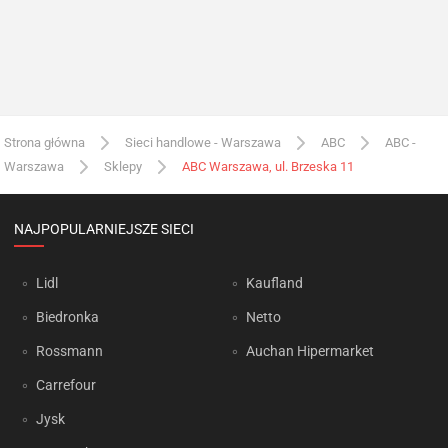
Strona główna
Sieci handlowe - Warszawa
ABC
ABC -
Warszawa
Sklepy
ABC Warszawa, ul. Brzeska 11
NAJPOPULARNIEJSZE SIECI
Lidl
Kaufland
Biedronka
Netto
Rossmann
Auchan Hipermarket
Carrefour
Jysk