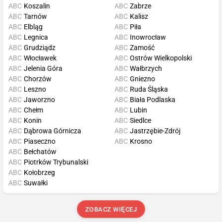
ABC
Koszalin
ABC
Zabrze
ABC
Tarnów
ABC
Kalisz
ABC
Elbląg
ABC
Piła
ABC
Legnica
ABC
Inowrocław
ABC
Grudziądz
ABC
Zamość
ABC
Włocławek
ABC
Ostrów Wielkopolski
ABC
Jelenia Góra
ABC
Wałbrzych
ABC
Chorzów
ABC
Gniezno
ABC
Leszno
ABC
Ruda Śląska
ABC
Jaworzno
ABC
Biała Podlaska
ABC
Chełm
ABC
Lubin
ABC
Konin
ABC
Siedlce
ABC
Dąbrowa Górnicza
ABC
Jastrzębie-Zdrój
ABC
Piaseczno
ABC
Krosno
ABC
Bełchatów
ABC
Piotrków Trybunalski
ABC
Kołobrzeg
ABC
Suwałki
ZOBACZ WIĘCEJ