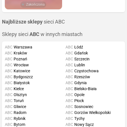
Zakończona
Najbliższe sklepy
sieci ABC
Sklepy sieci
ABC
w innych miastach
ABC
Warszawa
ABC
Łódź
ABC
Kraków
ABC
Gdańsk
ABC
Poznań
ABC
Szczecin
ABC
Wrocław
ABC
Lublin
ABC
Katowice
ABC
Częstochowa
ABC
Bydgoszcz
ABC
Rzeszów
ABC
Białystok
ABC
Gdynia
ABC
Kielce
ABC
Bielsko-Biała
ABC
Olsztyn
ABC
Opole
ABC
Toruń
ABC
Płock
ABC
Gliwice
ABC
Sosnowiec
ABC
Radom
ABC
Gorzów Wielkopolski
ABC
Rybnik
ABC
Tychy
ABC
Bytom
ABC
Nowy Sącz