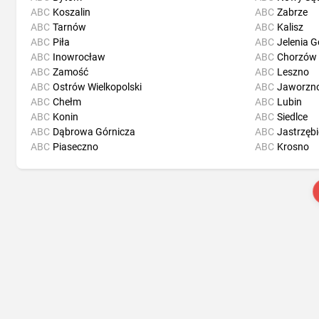
ABC
Koszalin
ABC
Zabrze
ABC
Tarnów
ABC
Kalisz
ABC
Piła
ABC
Jelenia G
ABC
Inowrocław
ABC
Chorzów
ABC
Zamość
ABC
Leszno
ABC
Ostrów Wielkopolski
ABC
Jaworzn
ABC
Chełm
ABC
Lubin
ABC
Konin
ABC
Siedlce
ABC
Dąbrowa Górnicza
ABC
Jastrzębi
ABC
Piaseczno
ABC
Krosno