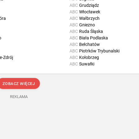
ABC
Grudziądz
ABC
Włocławek
óra
ABC
Wałbrzych
ABC
Gniezno
ABC
Ruda Śląska
o
ABC
Biała Podlaska
ABC
Bełchatów
ABC
Piotrków Trybunalski
e-Zdrój
ABC
Kołobrzeg
ABC
Suwałki
ZOBACZ WIĘCEJ
REKLAMA