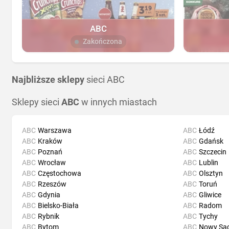
ABC
Zakończona
Najbliższe sklepy
sieci ABC
Sklepy sieci
ABC
w innych miastach
ABC
Warszawa
ABC
Łódź
ABC
Kraków
ABC
Gdańsk
ABC
Poznań
ABC
Szczecin
ABC
Wrocław
ABC
Lublin
ABC
Częstochowa
ABC
Olsztyn
ABC
Rzeszów
ABC
Toruń
ABC
Gdynia
ABC
Gliwice
ABC
Bielsko-Biała
ABC
Radom
ABC
Rybnik
ABC
Tychy
ABC
Bytom
ABC
Nowy Są