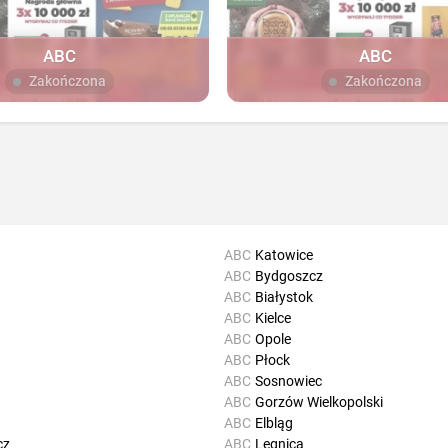
ABC
ABC
Zakończona
Zakończona
ABC
Katowice
ABC
Bydgoszcz
ABC
Białystok
ABC
Kielce
ABC
Opole
ABC
Płock
ABC
Sosnowiec
ABC
Gorzów Wielkopolski
ABC
Elbląg
cz
ABC
Legnica