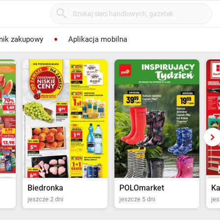
nik zakupowy
Aplikacja mobilna
POLOmarket
Kaufland
Jy
jeszcze 5 dni
jeszcze 13 dni
jes