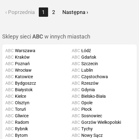
‹ Poprzednia
1
2
Następna ›
Sklepy sieci
ABC
w innych miastach
ABC
Warszawa
ABC
Łódź
ABC
Kraków
ABC
Gdańsk
ABC
Poznań
ABC
Szczecin
ABC
Wrocław
ABC
Lublin
ABC
Katowice
ABC
Częstochowa
ABC
Bydgoszcz
ABC
Rzeszów
ABC
Białystok
ABC
Gdynia
ABC
Kielce
ABC
Bielsko-Biała
ABC
Olsztyn
ABC
Opole
ABC
Toruń
ABC
Płock
ABC
Gliwice
ABC
Sosnowiec
ABC
Radom
ABC
Gorzów Wielkopolski
ABC
Rybnik
ABC
Tychy
ABC
Bytom
ABC
Nowy Sącz