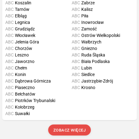
ABC
Koszalin
ABC
Zabrze
ABC
Tarnów
ABC
Kalisz
ABC
Elbląg
ABC
Piła
ABC
Legnica
ABC
Inowrocław
ABC
Grudziądz
ABC
Zamość
ABC
Włocławek
ABC
Ostrów Wielkopolski
ABC
Jelenia Góra
ABC
Wałbrzych
ABC
Chorzów
ABC
Gniezno
ABC
Leszno
ABC
Ruda Śląska
ABC
Jaworzno
ABC
Biała Podlaska
ABC
Chełm
ABC
Lubin
ABC
Konin
ABC
Siedlce
ABC
Dąbrowa Górnicza
ABC
Jastrzębie-Zdrój
ABC
Piaseczno
ABC
Krosno
ABC
Bełchatów
ABC
Piotrków Trybunalski
ABC
Kołobrzeg
ABC
Suwałki
ZOBACZ WIĘCEJ