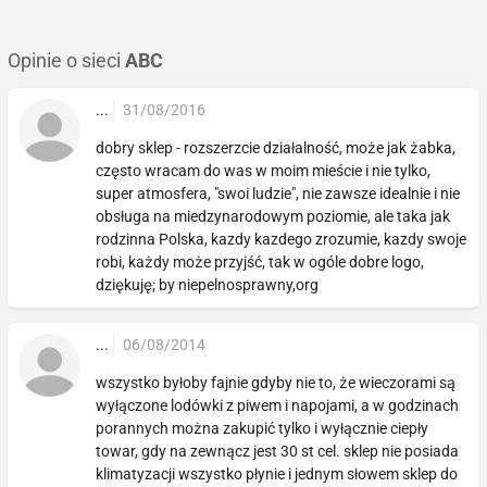
Opinie o sieci
ABC
...
31/08/2016
dobry sklep - rozszerzcie działalność, może jak żabka,
często wracam do was w moim mieście i nie tylko,
super atmosfera, "swoi ludzie", nie zawsze idealnie i nie
obsługa na miedzynarodowym poziomie, ale taka jak
rodzinna Polska, kazdy kazdego zrozumie, kazdy swoje
robi, każdy może przyjść, tak w ogóle dobre logo,
dziękuję; by niepelnosprawny,org
...
06/08/2014
wszystko byłoby fajnie gdyby nie to, że wieczorami są
wyłączone lodówki z piwem i napojami, a w godzinach
porannych można zakupić tylko i wyłącznie ciepły
towar, gdy na zewnącz jest 30 st cel. sklep nie posiada
klimatyzacji wszystko płynie i jednym słowem sklep do