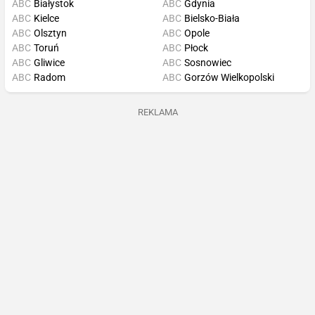
ABC
Białystok
ABC
Gdynia
ABC
Kielce
ABC
Bielsko-Biała
ABC
Olsztyn
ABC
Opole
ABC
Toruń
ABC
Płock
ABC
Gliwice
ABC
Sosnowiec
ABC
Radom
ABC
Gorzów Wielkopolski
REKLAMA