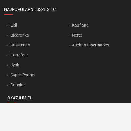
NAJPOPULARNIEJSZE SIECI
Lidl
Kaufland
Biedronka
Netto
Rossmann
Auchan Hipermarket
Carrefour
Jysk
Super-Pharm
Douglas
OKAZJUM.PL
Kontakt
Reklama
Prywatność
Korzystanie z portalu oznacza akceptację
Regulaminu
oraz
Polityki