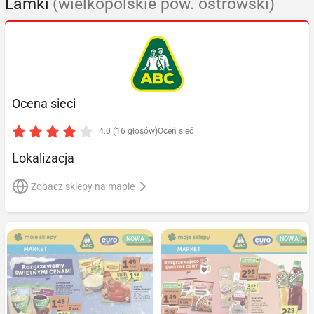
Lamki
(wielkopolskie pow. ostrowski)
Ocena sieci
4.0 (16 głosów)
Oceń sieć
Lokalizacja
Zobacz sklepy na mapie
NOWA
NOWA