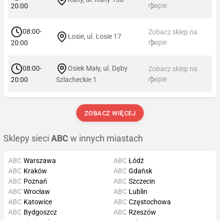
mapie
20:00
08:00-
Zobacz sklep na
Łosie, ul. Łosie 17
mapie
20:00
08:00-
Osiek Mały, ul. Dęby
Zobacz sklep na
mapie
20:00
Szlacheckie 1
ZOBACZ WIĘCEJ
Sklepy sieci
ABC
w innych miastach
ABC
Warszawa
ABC
Łódź
ABC
Kraków
ABC
Gdańsk
ABC
Poznań
ABC
Szczecin
ABC
Wrocław
ABC
Lublin
ABC
Katowice
ABC
Częstochowa
ABC
Bydgoszcz
ABC
Rzeszów