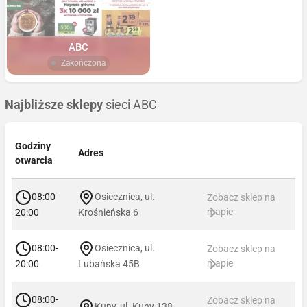
ABC
Zakończona
Najbliższe sklepy
sieci ABC
Godziny
Adres
otwarcia
08:00-
Osiecznica, ul.
Zobacz sklep na
mapie
20:00
Krośnieńska 6
08:00-
Osiecznica, ul.
Zobacz sklep na
mapie
20:00
Lubańska 45B
08:00-
Zobacz sklep na
Kuny, ul. Kuny 138