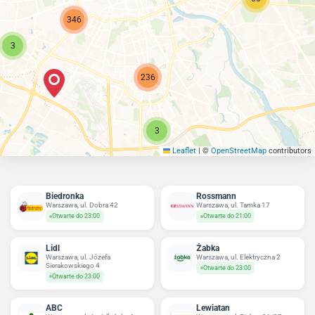
346
3
236
3
Leaflet
|
©
OpenStreetMap
contributors
Biedronka
Rossmann
Warszawa, ul. Dobra 42
Warszawa, ul. Tamka 17
Otwarte do 23:00
Otwarte do 21:00
Lidl
Żabka
Warszawa, ul. Józefa
Warszawa, ul. Elektryczna 2
Sierakowskiego 4
Otwarte do 23:00
Otwarte do 23:00
ABC
Lewiatan