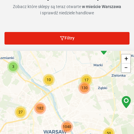
Zobacz które sklepy są teraz otwarte
w mieście Warszawa
i sprawdź niedziele handlowe
Filtry
+
−
3
10
17
130
182
27
1040
50