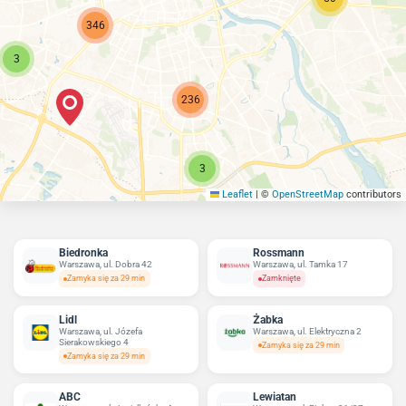
346
3
236
3
Leaflet
|
©
OpenStreetMap
contributors
Biedronka
Rossmann
Warszawa, ul. Dobra 42
Warszawa, ul. Tamka 17
Zamyka się za 29 min
Zamknięte
Lidl
Żabka
Warszawa, ul. Józefa
Warszawa, ul. Elektryczna 2
Sierakowskiego 4
Zamyka się za 29 min
Zamyka się za 29 min
ABC
Lewiatan