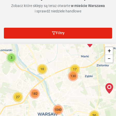
Zobacz które sklepy są teraz otwarte
w mieście Warszawa
i sprawdź niedziele handlowe
Filtry
+
−
3
10
17
130
182
27
1040
50