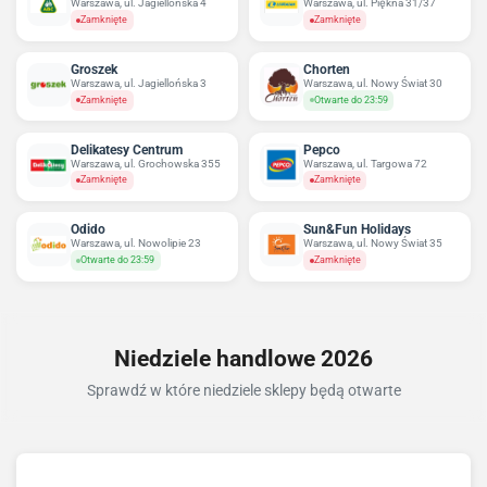
Warszawa, ul. Jagiellońska 4
Warszawa, ul. Piękna 31/37
Zamknięte
Zamknięte
Groszek
Chorten
Warszawa, ul. Jagiellońska 3
Warszawa, ul. Nowy Świat 30
Zamknięte
Otwarte do 23:59
Delikatesy Centrum
Pepco
Warszawa, ul. Grochowska 355
Warszawa, ul. Targowa 72
Zamknięte
Zamknięte
Odido
Sun&Fun Holidays
Warszawa, ul. Nowolipie 23
Warszawa, ul. Nowy Świat 35
Otwarte do 23:59
Zamknięte
Niedziele handlowe 2026
Sprawdź w które niedziele sklepy będą otwarte