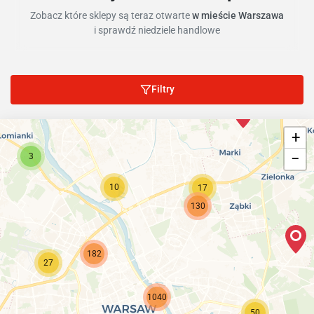
Zobacz które sklepy są teraz otwarte
w mieście Warszawa
i sprawdź niedziele handlowe
Filtry
+
−
3
10
17
130
182
27
1040
50