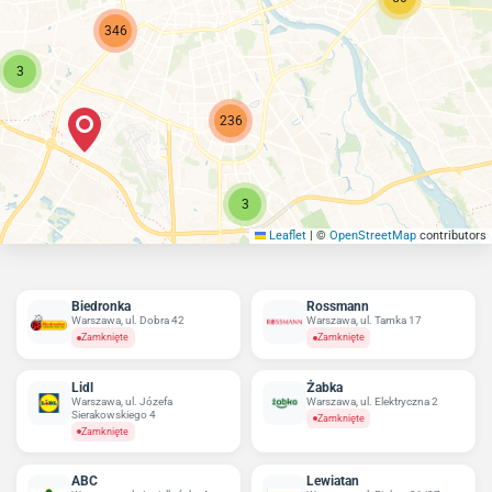
346
3
236
3
Leaflet
|
©
OpenStreetMap
contributors
Biedronka
Rossmann
Warszawa, ul. Dobra 42
Warszawa, ul. Tamka 17
Zamknięte
Zamknięte
Lidl
Żabka
Warszawa, ul. Józefa
Warszawa, ul. Elektryczna 2
Sierakowskiego 4
Zamknięte
Zamknięte
ABC
Lewiatan