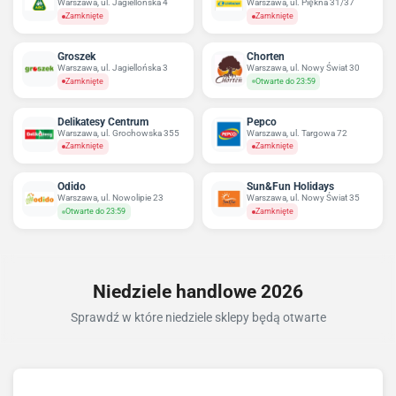
Warszawa, ul. Jagiellońska 4
Warszawa, ul. Piękna 31/37
Zamknięte
Zamknięte
Groszek
Chorten
Warszawa, ul. Jagiellońska 3
Warszawa, ul. Nowy Świat 30
Zamknięte
Otwarte do 23:59
Delikatesy Centrum
Pepco
Warszawa, ul. Grochowska 355
Warszawa, ul. Targowa 72
Zamknięte
Zamknięte
Odido
Sun&Fun Holidays
Warszawa, ul. Nowolipie 23
Warszawa, ul. Nowy Świat 35
Otwarte do 23:59
Zamknięte
Niedziele handlowe 2026
Sprawdź w które niedziele sklepy będą otwarte