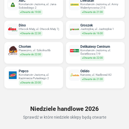
ABC
Lewiatan
Konstancin-Jeziorna, ul. Jana
Konstancin-Jeziorna, ul. Anny
Sobieskiego 2
Walentynowicz 21S
Otwarte do 19:00
Otwarte do 21:00
Dino
Groszek
Otwock Mały, ul. Otwock Mały 7j
Jastrzębie, ul. Jastrzębie 1
Otwarte do 22:30
Otwarte do 16:00
Chorten
Delikatesy Centrum
Piaseczno, ul. Szkolna 8b
Konstancin-Jeziorna, ul.
Świetlicowa 7/9
Otwarte do 22:00
Otwarte do 22:00
Pepco
Odido
Konstancin-Jeziorna, ul.
Karczew, ul. Nadbrzeź 82
Kazimierza Pułaskiego 2
Otwarte do 21:00
Otwarte do 20:00
Niedziele handlowe 2026
Sprawdź w które niedziele sklepy będą otwarte