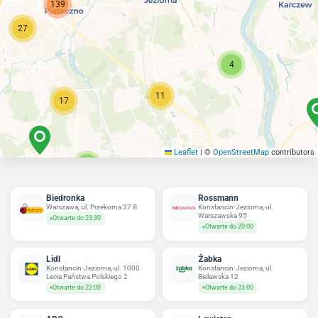
139
27
4
11
17
Leaflet
|
©
OpenStreetMap
contributors
21
3
Biedronka
Rossmann
Warszawa, ul. Przekorna 37 B
Konstancin-Jeziorna, ul.
Warszawska 95
Otwarte do 23:30
Otwarte do 20:00
Lidl
Żabka
Konstancin-Jeziorna, ul. 1000
Konstancin-Jeziorna, ul.
Lecia Państwa Polskiego 2
Bielawska 12
Otwarte do 22:00
Otwarte do 23:00