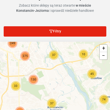
Zobacz które sklepy są teraz otwarte
w mieście
Konstancin-Jeziorna
i sprawdź niedziele handlowe
Filtry
249
+
10
−
37
275
45
130
33
74
37